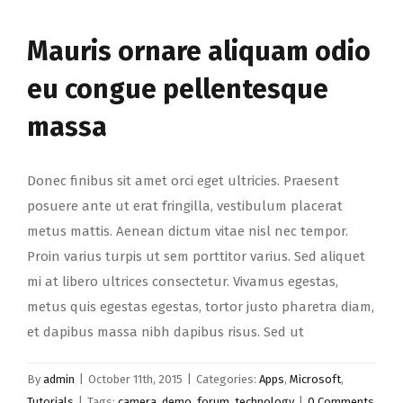
Mauris ornare aliquam odio
eu congue pellentesque
massa
Donec finibus sit amet orci eget ultricies. Praesent
posuere ante ut erat fringilla, vestibulum placerat
metus mattis. Aenean dictum vitae nisl nec tempor.
Proin varius turpis ut sem porttitor varius. Sed aliquet
mi at libero ultrices consectetur. Vivamus egestas,
metus quis egestas egestas, tortor justo pharetra diam,
et dapibus massa nibh dapibus risus. Sed ut
By
admin
|
October 11th, 2015
|
Categories:
Apps
,
Microsoft
,
Tutorials
|
Tags:
camera
,
demo
,
forum
,
technology
|
0 Comments