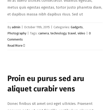
mi at libero ultrices consectetur. Vivamus egestas,
metus quis egestas egestas, tortor justo pharetra diam,
et dapibus massa nibh dapibus risus. Sed ut
By
admin
|
October 11th, 2015
|
Categories:
Gadgets
,
Photography
|
Tags:
camera
,
technology
,
travel
,
video
|
0
Comments
Read More
Proin eu purus sed aru
aliquet curabir vens
Donec finibus sit amet orci eget ultricies. Praesent