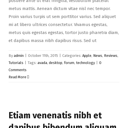
posuere ante ut erat fringilla, vestibulum placerat
metus mattis. Aenean dictum vitae nisl nec tempor.
Proin varius turpis ut sem porttitor varius. Sed aliquet
mi at libero ultrices consectetur. Vivamus egestas,
metus quis egestas egestas, tortor justo pharetra diam,
et dapibus massa nibh dapibus risus. Sed ut
By
admin
|
October 11th, 2015
|
Categories:
Apple
,
News
,
Reviews
,
Tutorials
|
Tags:
avada
,
desktop
,
forum
,
technology
|
0
Comments
Read More
Etiam venenatis nibh et
dapibus bibendum aliquam