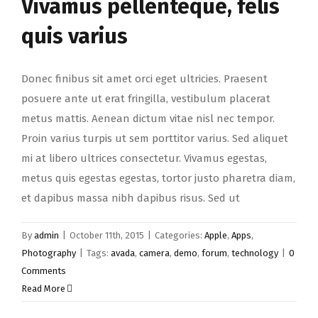
Vivamus pellenteque, felis
quis varius
Donec finibus sit amet orci eget ultricies. Praesent
posuere ante ut erat fringilla, vestibulum placerat
metus mattis. Aenean dictum vitae nisl nec tempor.
Proin varius turpis ut sem porttitor varius. Sed aliquet
mi at libero ultrices consectetur. Vivamus egestas,
metus quis egestas egestas, tortor justo pharetra diam,
et dapibus massa nibh dapibus risus. Sed ut
By
admin
|
October 11th, 2015
|
Categories:
Apple
,
Apps
,
Photography
|
Tags:
avada
,
camera
,
demo
,
forum
,
technology
|
0
Comments
Read More